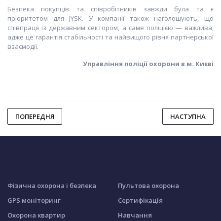
Безпека покупців та співробітників завжди була та є
пріоритетом для JYSK. У компанії також наголошують, що
співпраця із державним сектором, а саме поліцією — важлива,
адже це гарантія стабільності та найвищого рівня партнерської
взаємодії.
Управління поліції охорони в м. Києві
ПОПЕРЕДНЯ
НАСТУПНА
Фізична охорона і безпека
Пультова охорона
GPS моніторинг
Сертифікація
Охорона квартир
Навчання