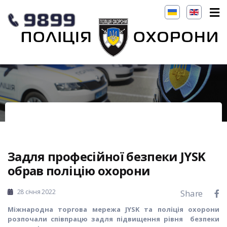
Задля професійної безпеки JYSK
обрав поліцію охорони
28 січня 2022
Share
Міжнародна торгова мережа
JYSK
та поліція охорони
розпочали співпрацю
за
для підвищення рівня безпеки