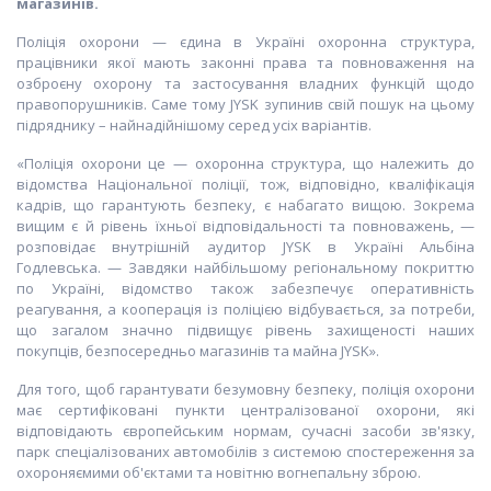
магазинів
.
Поліція охорони — єдина в Україні охоронна структура,
працівники якої мають законні права та повноваження на
озброєну охорону та застосування владних функцій щодо
правопорушників. Саме тому JYSK зупинив свій пошук на цьому
підряднику – найнадійнішому серед усіх варіантів.
«Поліція охорони це — охоронна структура, що належить до
відомства Національної поліції, тож, відповідно, кваліфікація
кадрів, що гарантують безпеку, є набагато вищою. Зокрема
вищим є й рівень їхньої відповідальності та повноважень, —
розповідає внутрішній аудитор JYSK в Україні Альбіна
Годлевська. — Завдяки найбільшому регіональному покриттю
по Україні, відомство також забезпечує оперативність
реагування, а кооперація із поліцією відбувається, за потреби,
що загалом значно підвищує рівень захищеності наших
покупців, безпосередньо магазинів та майна JYSK».
Для того, щоб гарантувати безумовну безпеку, поліція охорони
має сертифіковані пункти централізованої охорони, які
відповідають європейським нормам, сучасні засоби зв'язку,
парк спеціалізованих автомобілів з системою спостереження за
охороняємими об'єктами та новітню вогнепальну зброю.