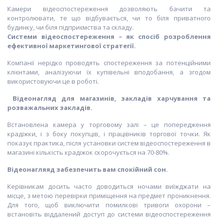
Камери відеоспостереження дозволяють бачити та
контролювати, те що відбувається, чи то біля приватного
будинку, чи біля підприємства та складу.
Системи відеоспостереження – як спосіб розроблення
ефективної маркетингової стратегії.
Компанії нерідко проводять спостереження за потенційними
клієнтами, аналізуючи їх купівельні вподобання, а згодом
використовуючи це в роботі.
Відеонагляд
для магазинів, закладів харчування та
розважальних закладів.
Встановлена камера у торговому залі – це попередження
крадіжки, і з боку покупців, і працівників торгової точки. Як
показує практика, після установки систем відеоспостереження в
магазині кількість крадіжок скорочується на 70-80%.
Відеонагляяд забезпечить вам спокійний сон.
Керівникам досить часто доводиться ночами виїжджати на
місце, з метою перевірки приміщення на предмет проникнення.
Для того, щоб виключити помилкові тривоги охорони –
встановіть віддалений доступ до системи відеоспостереження