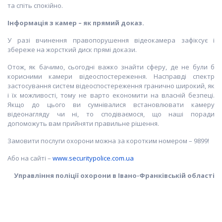
та спіть спокійно.
Інформація з камер
–
як прямий доказ.
У разі вчинення правопорушення відеокамера зафіксує і
збереже на жорсткий диск прямі докази.
Отож, як бачимо, сьогодні важко знайти сферу, де не були б
корисними камери відеоспостереження. Насправді спектр
застосування систем відеоспостереження гранично широкий, як
і їх можливості, тому не варто економити на власній безпеці.
Якщо до цього ви сумнівалися встановлювати камеру
відеонагляду чи ні, то сподіваємося, що наші поради
допоможуть вам прийняти правильне рішення.
Замовити послуги охорони можна за коротким номером – 9899!
Або на сайті –
www.securitypolice.com.uа
Управління поліції охорони в Івано-Франківській області