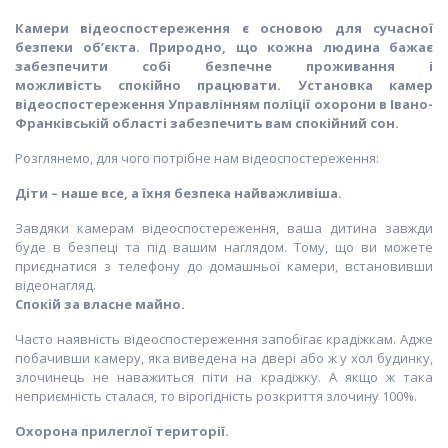
Камери
відеоспостереження
є основою для сучасної
безпеки об’єкта. Природно, що кожна людина бажає
забезпечити собі безпечне проживання і
можливість спокійно працювати. Установка камер
відеоспостереження Управлінням поліції охорони в Івано-
Франківській області забезпечить вам спокійний сон.
Розглянемо, для чого потрібне нам відеоспостереження:
Діти – наше все, а їхня безпека найважливіша.
Завдяки камерам відеоспостереження, ваша дитина завжди
буде в безпеці та під вашим наглядом. Тому, що ви можете
приєднатися з телефону до домашньої камери, встановивши
відеонагляд.
Спокій за власне майно.
Часто наявність відеоспостереження запобігає крадіжкам. Адже
побачивши камеру, яка виведена на двері або ж у хол будинку,
злочинець не наважиться піти на крадіжку. А якщо ж така
неприємність сталася, то вірогідність розкриття злочину 100%.
Охорона прилеглої території.