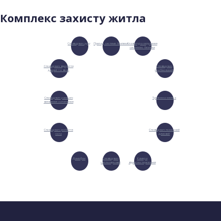
Комплекс захисту житла
Сповіщувач руху
Прилад системи безпеки
Клавіатура керування
системою безпеки
Сповіщувач відкриття
Сповіщувач
дверей та вікон
комбінований
Сповіщувач раннього
Тривожна кнопка
виявлення затоплення
Сповіщувач розбиття
Сповіщувач пожежний
скла
димовий
Домофон
Сповіщувач
Камера
світлозвуковий
відеоспостереження