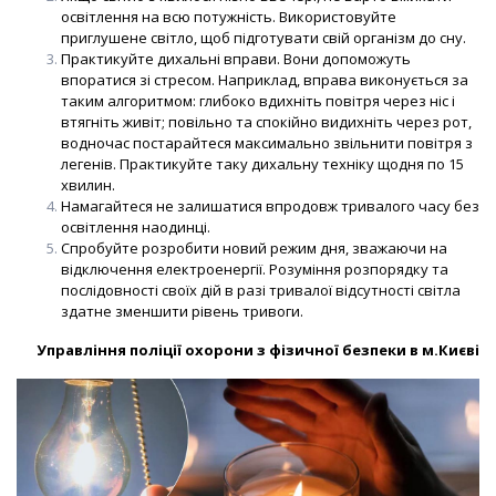
освітлення на всю потужність. Використовуйте
приглушене світло, щоб підготувати свій організм до сну.
Практикуйте дихальні вправи. Вони допоможуть
впоратися зі стресом. Наприклад, вправа виконується за
таким алгоритмом: глибоко вдихніть повітря через ніс і
втягніть живіт; повільно та спокійно видихніть через рот,
водночас постарайтеся максимально звільнити повітря з
легенів. Практикуйте таку дихальну техніку щодня по 15
хвилин.
Намагайтеся не залишатися впродовж тривалого часу без
освітлення наодинці.
Спробуйте розробити новий режим дня, зважаючи на
відключення електроенергії. Розуміння розпорядку та
послідовності своїх дій в разі тривалої відсутності світла
здатне зменшити рівень тривоги.
Управління поліції охорони з фізичної безпеки в м.Києві