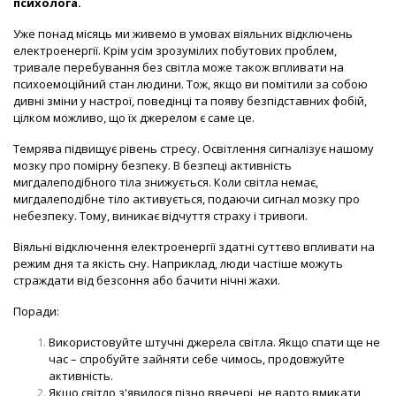
психолога.
Уже понад місяць ми живемо в умовах віяльних відключень
електроенергії. Крім усім зрозумілих побутових проблем,
тривале перебування без світла може також впливати на
психоемоційний стан людини. Тож, якщо ви помітили за собою
дивні зміни у настрої, поведінці та появу безпідставних фобій,
цілком можливо, що їх джерелом є саме це.
Темрява підвищує рівень стресу. Освітлення сигналізує нашому
мозку про помірну безпеку. В безпеці активність
мигдалеподібного тіла знижується. Коли світла немає,
мигдалеподібне тіло активується, подаючи сигнал мозку про
небезпеку. Тому, виникає відчуття страху і тривоги.
Віяльні відключення електроенергії здатні суттєво впливати на
режим дня та якість сну. Наприклад, люди частіше можуть
страждати від безсоння або бачити нічні жахи.
Поради:
Використовуйте штучні джерела світла. Якщо спати ще не
час – спробуйте зайняти себе чимось, продовжуйте
активність.
Якщо світло з'явилося пізно ввечері, не варто вмикати