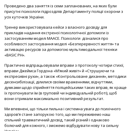
Проведено два заняття із семи запланованих, на яких були
присутні психологи підрозділів Департаменту поліції охорони з
усіх куточків України.
Тренер використовувала кейси з власного досвіду для
прикладів надання екстреної психологічної допомоги із
застосуванням моделі МААСЕ. Психологи дізналися про
особливості застосування моделі «Безперервності життя» та
активацію ресурсів за допомогою мультимодальної техніки
«BASIC PH».
Практично відпрацьовували вправи з протоколу чотири стихії,
вправи Джеймса Гордона «М’який живіт» й «Струшуючи та
експресивні рухи», а також «Контрольоване дихання», методики
десенсибілізації, ділилися своїми враженнями, відчуттями,
думками щодо сприйняття поліцейськими таких вправ, як краще
їх пропонувати їм (в груповій чи індивідуальній роботі), щоб
вони отримали максимально позитивний результат.
Ми впевнені, що тільки пильна і системна увага до психічного
здоров’я стане запорукою того, що ми переживемо наш
спільний травматичний досвід, такий різний і однаково
болючий для кожного, і зможемо відбудувати нову та сильну