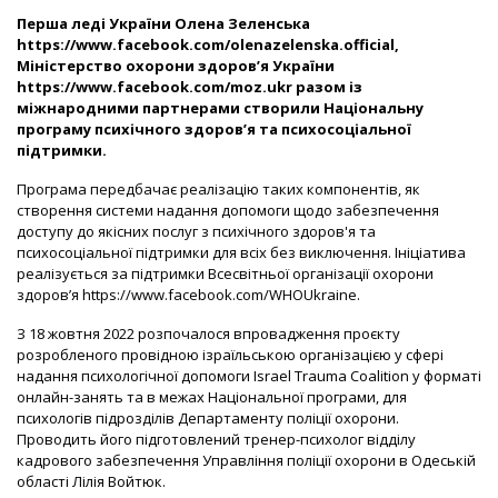
Перша леді України Олена Зеленська
https://www.facebook.com/olenazelenska.official
,
Міністерство охорони здоров’я України
https://www.facebook.com/moz.ukr
разом із
міжнародними партнерами створили Національну
програму психічного здоров’я та психосоціальної
підтримки.
Програма передбачає реалізацію таких компонентів, як
створення системи надання допомоги щодо забезпечення
доступу до якісних послуг з психічного здоров'я та
психосоціальної підтримки для всіх без виключення. Ініціатива
реалізується за підтримки Всесвітньої організації охорони
здоров’я
https://www.facebook.com/WHOUkraine
.
З 18 жовтня 2022 розпочалося
впровадження
проєкту
розробленого провідною ізраїльською організацією у сфері
надання психологічної допомоги Israel Trauma Coalition у форматі
онлайн-занять та в межах Національної програми, для
психологів підрозділів Департаменту поліції охорони.
Проводить його підготовлений тренер-психолог відділу
кадрового забезпечення Управління поліції охорони в Одеській
області Лілія Войтюк.