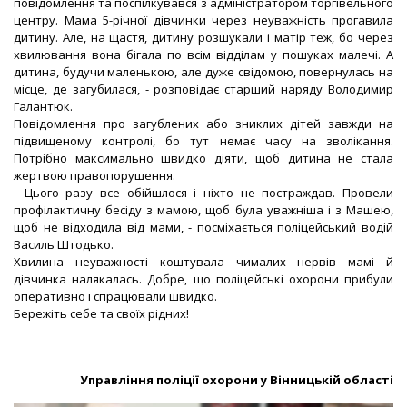
повідомлення та поспілкувався з адміністратором торгівельного
центру. Мама 5-річної дівчинки через неуважність прогавила
дитину. Але, на щастя, дитину розшукали і матір теж, бо через
хвилювання вона бігала по всім відділам у пошуках малечі. А
дитина, будучи маленькою, але дуже свідомою, повернулась на
місце, де загубилася, - розповідає старший наряду Володимир
Галантюк.
Повідомлення про загублених або зниклих дітей завжди на
підвищеному контролі, бо тут немає часу на зволікання.
Потрібно максимально швидко діяти, щоб дитина не стала
жертвою правопорушення.
- Цього разу все обійшлося і ніхто не постраждав. Провели
профілактичну бесіду з мамою, щоб була уважніша і з Машею,
щоб не відходила від мами, - посміхається поліцейський водій
Василь Штодько.
Хвилина неуважності коштувала чималих нервів мамі й
дівчинка налякалась. Добре, що поліцейські охорони прибули
оперативно і спрацювали швидко.
Бережіть себе та своїх рідних!
Управління поліції охорони у Вінницькій області