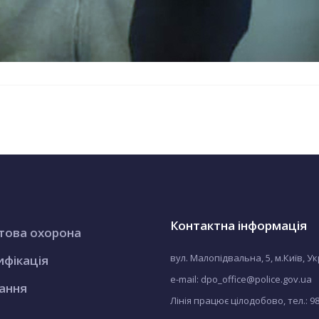
Контактна інформація
това охорона
вул. Малопідвальна, 5, м.Київ, У
ифікація
e-mail: dpo_office@police.gov.ua
ання
Лінія працює цілодобово, тел.:
9