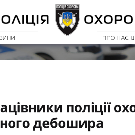
ВИНИ
ПРО НАС
ацівники поліції ох
чного дебошира