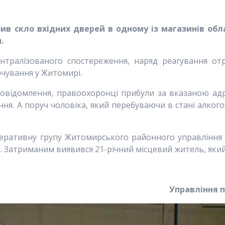
бив скло вхідних дверей
в
одно
му
із магазинів обл
.
централізованого спостереження, наряд реагування
рчування у Житомирі.
повідомлення, правоохоронці прибули за вказаною ад
я. А поруч чоловіка, який перебуваючи в стані алкого
оперативну групу Житомирського районного управління 
 Затриманим виявився 21-річний місцевий житель, який 
Управління п