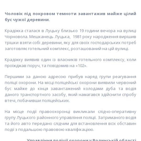
Чоловік під покровом темноти завантажив майже цілий
бус чужої деревини.
Крадіжка сталася в Луцьку близько 19 години вечора на вулиці
Чорновола. Мешканець Луцька, 1981 року народження вирішив
трішки взяти собі деревини, яку для своїх господарських потреб
заготовляє готельний комплекс, розташований на цій вулиці.
Крадіжку виявив один із власників готельного комплексу, коли
проїжджав поруч, та повідомив на «102».
Першими за даною адресою прибув наряд групи реагування
поліції охорони.
На місці поліцейські охорони виявили червоний
бус майже до кінця завантажений колодами дуба та водія
даного транспортного засобу, який намагався здійснити спробу
втечі, побачивши поліцейських.
На місце події правоохоронці викликали слідчо-оперативну
групу Луцького районного управління поліції. Затриманого водія
та його авто передано слідчим для встановлення всіх обставин
події з подальшою правовою кваліфікацією.
Управління поліції охорони у Волинській області