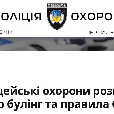
ВИНИ
ПРО НАС
іцейські охорони ро
 булінг та правила 