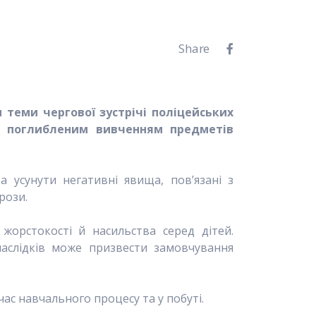
Share
 теми чергової зустрічі поліцейських
0 з поглибленим вивченням предметів
а усунути негативні явища, пов’язані з
грози.
 жорстокості й насильства серед дітей
.
наслідків може призвести замовчування
ас навчального процесу та у побуті.