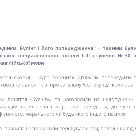
дінки. Булінг і його попередження" – такими були
нської спеціалізованої школи І-ІІІ ступенів №3
англійської мови
.
булася сьогодні, було пояснити дітям як попередити т
совно однолітків, про загальну безпеку і дії коли є за
ми поняття «булінгу» та наголосили на недопущенні
аслідки насильства і жорстокої поведінки
, до яких 
фізичного, морального чи будь якого іншого насилля.
 правила безпеки коли перебуваєш сам, поведінки під ч