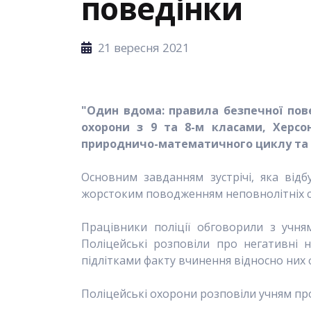
поведінки
21 вересня 2021
"Один вдома: правила безпечної пове
охорони з 9 та 8-м класами,
Херсо
природничо-математичного циклу та 
Основним завданням зустрічі
, яка від
жорстоким поводженням неповнолітніх сто
Працівники поліції обговорили з учня
Поліцейські розповіли про негативні н
підлітками факту вчинення відносно них 
Поліцейські охорони розповіли учням про