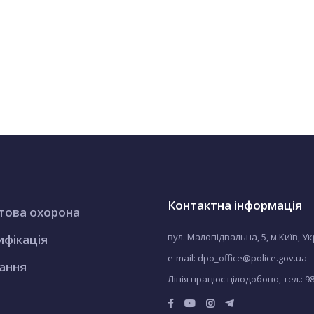
Контактна інформація
това охорона
вул. Малопідвальна, 5, м.Київ, У
ифікація
e-mail: dpo_office@police.gov.ua
ання
Лінія працює цілодобово, тел.:
9