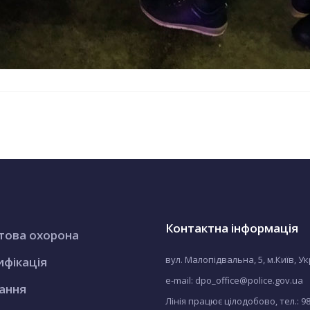
Контактна інформація
това охорона
вул. Малопідвальна, 5, м.Київ, У
ифікація
e-mail: dpo_office@police.gov.ua
ання
Лінія працює цілодобово, тел.:
9