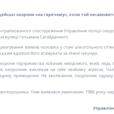
цейські охорони «на гарячому», коли той несамовит
нтралізованого спостереження Управління поліції охор
на вулиці Гетьмана Сагайдачного.
реагування виявив чоловіка у стані алкогольного сп’ян
ьким вдалося його вгамувати за лічені секунди.
 охорони підприємства побачив невідомого, який, ледь 
, охоронник викликав на себе неабияку агресію. Чо
едину приміщення. Не зволікаючи, охоронник одразу
равопорушника. Ним виявився уманчанин 1988 року нар
Управлінн