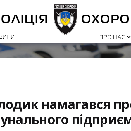
ВИНИ
ПРО НАС
лодик намагався пр
унального підприє