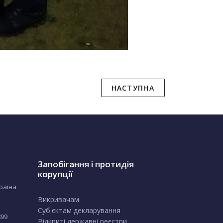
НАСТУПНА
Запобігання і протидія
корупції
країна
Викривачам
Суб'єктам декларування
899
Відкриті державні реєстри