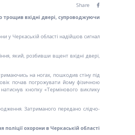
Share
о трощив вхідні двері, супроводжуючи
они у Черкаській області надійшов сигнал
іння, який, розбивши вщент вхідні двері,
тримаючись на ногах, пошкодив стіну під
ловік почав погрожувати йому фізичною
 натиснув кнопку «Термінового виклику
одження. Затриманого передано слідчо-
я поліції охорони в Черкаській області