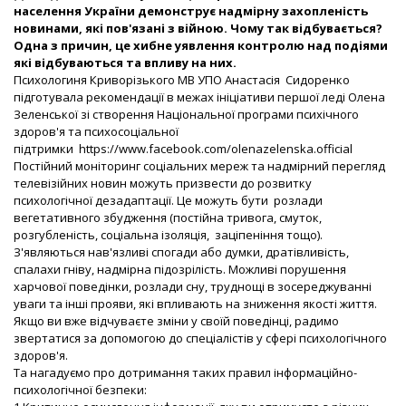
населення України демонструє надмірну захопленість
новинами, які пов'язані з війною. Чому так відбувається?
Одна з причин, це хибне уявлення контролю над подіями
які відбуваються та впливу на них.
Психологиня Криворізького МВ УПО Анастасія Сидоренко
підготувала рекомендації в межах ініціативи першої леді Олена
Зеленської зі створення Національної програми психічного
здоров'я та психосоціальної
підтримки
https://www.facebook.com/
olenazelenska.official
Постійний моніторинг соціальних мереж та надмірний перегляд
телевізійних новин можуть призвести до розвитку
психологічної дезадаптації. Це можуть бути розлади
вегетативного збудження (постійна тривога, смуток,
розгубленість, соціальна ізоляція, заціпеніння тощо).
З'являються нав'язливі спогади або думки, дратівливість,
спалахи гніву, надмірна підозрілість. Можливі порушення
харчової поведінки, розлади сну, труднощі в зосереджуванні
уваги та інші прояви, які впливають на зниження якості життя.
Якщо ви вже відчуваєте зміни у своїй поведінці, радимо
звертатися за допомогою до спеціалістів у сфері психологічного
здоров'я.
Та нагадуємо про дотримання таких правил інформаційно-
психологічної безпеки: