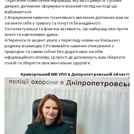
1.Критичне осмислення інформації, яку ви отримуєте з різних
джерел, допоможе сформувати власний погляд на події що
відбуваються.
2.Формування навичок позитивного мислення допоможе вам не
заганяти себе у тривогу та почуття безнадійності.
3.Інтелектуальна та фізична активність. Це найкращі ліки проти
апатії та нав'язливих думок.
4.Переносьте акцент уваги з перегляду новин на близьких і
родинну взаємодію.5.Розвивайте навички спілкування з
природою та самим собою без додаткових засобів
інформаційного впливу. Ці прості дії допоможуть вам зберігати
спокій та зберегти своє ментальне здоров'я.
Криворізький МВ УПО в Дніпропетровській області