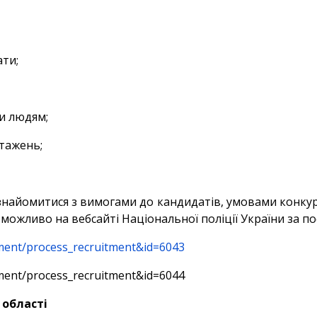
ати;
ти людям;
антажень;
найомитися з вимогами до кандидатів, умовами конкурс
й можливо на вебсайті Національної поліції України за п
itment/process_recruitment&id=6043
itment/process_recruitment&id=6044
 області