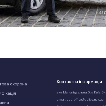
Контактна інформація
това охорона
вул. Малопідвальна, 5, м.Київ, У
ифікація
e-mail: dpo_office@police.gov.ua
ання