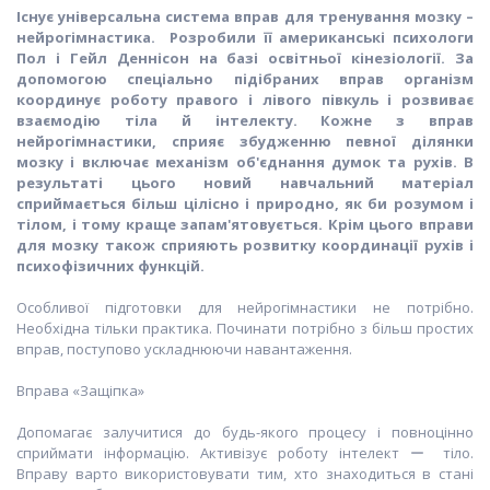
Існує універсальна система вправ для тренування мозку –
нейрогімнастика. Розробили її американські психологи
Пол і Гейл Деннісон на базі освітньої кінезіології. За
допомогою спеціально підібраних вправ організм
координує роботу правого і лівого півкуль і розвиває
взаємодію тіла й інтелекту. Кожне з вправ
нейрогімнастики, сприяє збудженню певної ділянки
мозку і включає механізм об'єднання думок та рухів. В
результаті цього новий навчальний матеріал
сприймається більш цілісно і природно, як би розумом і
тілом, і тому краще запам'ятовується. Крім цього вправи
для мозку також сприяють розвитку координації рухів і
психофізичних функцій.
Особливої підготовки для нейрогімнастики не потрібно.
Необхідна тільки практика. Починати потрібно з більш простих
вправ, поступово ускладнюючи навантаження.
Вправа «Защіпка»
Допомагає залучитися до будь-якого процесу і повноцінно
сприймати інформацію. Активізує роботу інтелект ー тіло.
Вправу варто використовувати тим, хто знаходиться в стані