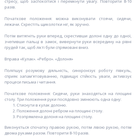
стресу, щоб заспокоїтися і перемкнути увагу. Повторити 8-10
разів.
Початкове положення: можна виконувати стоячи, сидячи,
лежачи. Схрестіть щиколотки ніг, як зручно.
Потім витягніть руки вперед, схрестивши долоні одну до одної,
зчепивши пальці в замок, вивернути руки всередину на рівні
грудей так, щоб лікті були спрямовані вниз.
Вправа «Кулак». «Ребро». «Долоня»
Поліпшує розумову діяльність, синхронізує роботу півкуль,
сприяє запам'ятовуванню, підвищує стійкість уваги, активізує
процеси письма і читання.
Початкове положення: Сидячи, руки знаходяться на площині
столу. Три положення руки послідовно змінюють одна одну:
Стиснути в кулак долоню.
Положення долоні ребром на площині столу.
Розпрямлена долоня на площині столу.
Виконується спочатку правою рукою, потім лівою рукою, потім
двома руками разом. Повторити 8-10 разів.