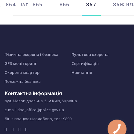
7 із
864
865
866
867
868
ПОЧАТОК
КІНЕ
67
Фізична охорона і безпека
Пультова охорона
GPS моніторинг
Сертифікація
Охорона квартир
Навчання
Пожежна безпека
Контактна інформація
вул. Малопідвальна, 5, м.Київ, Україна
e-mail: dpo_office@police.gov.ua
Лінія працює цілодобово, тел.:
9899