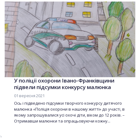
У поліції охорони Івано-Франківщини
підвели підсумки конкурсу малюнка
01 вересня 2021
Ось і підведено підсумки творчого конкурсу дитячого
малюнка «Поліція охорони в нашому житті» до участі, в
якому запрошувалися усі охочі діти, віком до 12 років. –
Отримавши малюнки та опрацьовуючи кожну...
торінка