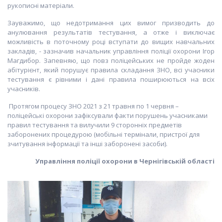
рукописні матеріали.
Зауважимо, що недотримання цих вимог призводить до
анулювання результатів тестування, а отже і виключає
можливість в поточному році вступати до вищих навчальних
закладів, - зазначив начальник управління поліції охорони Ігор
Магдибор. Запевняю, що повз поліцейських не пройде жоден
абітурієнт, який порушує правила складання ЗНО, всі учасники
тестування є рівними і дані правила поширюються на всіх
учасників.
Протягом процесу ЗНО 2021 з 21 травня по 1 червня –
поліцейські охорони зафіксували факти порушень учасниками
правил тестування та вилучили 9 сторонніх предметів
заборонених процедурою (мобільні термінали, пристрої для
зчитування інформації та інші заборонені засоби).
Управління поліції охорони в Чернігівській області