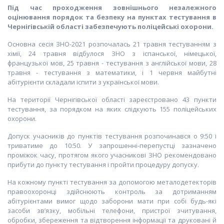
Під час проходження зовнішнього незалежного
оцінювання порядок та безпеку на пунктах тестування в
Чернігівській області
забезпечують поліцейські охорони.
Основна сесія ЗНО-2021 розпочалась 21 травня тестуванням з
хімії, 24 травня відбулося ЗНО з іспанської, німецької,
французької мов, 25 травня - тестування з англійської мови, 28
травня - тестування з математики, і 1 червня майбутні
абітурієнти складали іспити з української мови.
На території Чернігівської області зареєстровано 43 пункти
тестування, за порядком на яких слідкують 155 поліцейських
охорони.
Допуск учасників до пунктів тестування розпочинався о 9:50 і
триватиме до 10:50. У запрошенні-перепустці зазначено
проміжок часу, протягом якого учасникові ЗНО рекомендовано
прибути до пункту тестування і пройти процедуру допуску.
На кожному пункті тестування за допомогою металодетекторів
правоохоронці здійснюють контроль за дотриманням
абітурієнтами вимог щодо заборони мати при собі будь-які
засоби зв’язку, мобільні телефони, пристрої зчитування,
обробки, збереження та відтворення інформації та друковані й