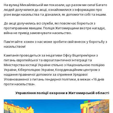
На вулиці Михайлівській ми показали, що разом ми сила! Багато
людей долучилися до акції, ознайомилися з інформацією про
різні види насильства та дізналися, як допомогти собі та іншим.
До акції долучились всі служби, які повсякчас борються з
протиправним явищем. Поліція Житомирщини вкотре нагадує,
війна не привід замовчувати насильство.
Пам'ятайте: кожен з нас може зробити свій внесок у боротьбу з
насильством!
Кампанія проводиться за ініціативи Офісу Віцепрем’єрки з
питань європейської та євроатлантичної інтеграції та
Міністерства юстиції України спільно з Національною поліцією
України, Кіберполіцією України, Координаційним центром з
надання правничої допомоги за сприяння Урядової
Уповноваженої з питань гендерної політики, в межах «16 днів
проти насильства».
Управління поліції охорони в Житомирській області