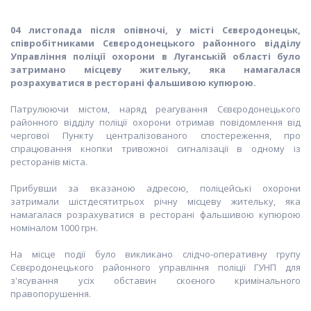
04 листопада після опівночі, у місті Сєвєродонецьк,
співробітниками Сєвєродонецького районного відділу
Управління поліції охорони в Луганській області було
затримано місцеву жительку, яка намагалася
розрахуватися в ресторані фальшивою купюрою.
Патрулюючи містом, наряд реагування Сєвєродонецького
районного відділу поліції охорони отримав повідомлення від
чергової Пункту централізованого спостереження, про
спрацювання кнопки тривожної сигналізації в одному із
ресторанів міста.
Прибувши за вказаною адресою, поліцейські охорони
затримали шістдесятитрьох річну місцеву жительку, яка
намагалася розрахуватися в ресторані фальшивою купюрою
номіналом 1000 грн.
На місце події було викликано слідчо-оперативну групу
Сєвєродонецького районного управління поліції ГУНП для
з'ясування усіх обставин скоєного кримінального
правопорушення.