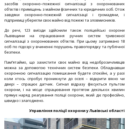
засобів охоронно–пожежної сигналізації з охоронюваних
об’єктів і приміщень з майном фізичних та юридичних осіб. Отож
завдяки охоронно-пожежній сигналізації і громадяни, і
підприємці уберегли своє майно від пожежі та зловмисників.
До речі, 123 виїзди здійснили також поліцейські охорони
Львівщини на спрацювання ручних систем тривожної
сигналізації з охоронюваних об’єктів. При цьому затримано 18
осіб по підозрі у вчиненні порушень правопорядку та публічної
безпеки.
Пам
’
ятаймо, що з
ахистити своє майно від недоброзичливців
можна за допомогою технічних систем безпеки. Обладнавши
охоронною сигналізацію помешкання будете спокійні, а у разі
коли хтось спробує проникнути до оселі – відкрити вікно чи
двері – спрацює датчик. Сигнал відразу фіксується пультом
охорони, і на місце спрацювання протягом декількох хвилин
прямує наряд реагування поліції охорони, який діє професійно,
швидко і злагоджено.
Управління поліції охорони у Львівські області