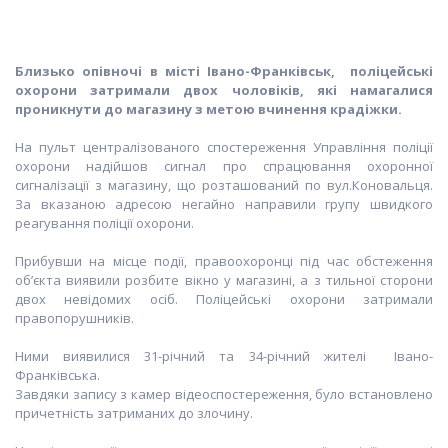
Близько
опівночі
в місті Івано-Франків
ськ,
поліцейські
охорони затримали
двох
чоловіків, які намагалися
проник
нути
до магазину з метою вчинення крадіжки.
На пульт централізованого спостереження Управління поліції
охорони надійшов сигнал про спрацювання охоронної
сигналізації з магазину, що розташований по вул.Коновальця.
За вказаною адресою негайно направили групу швидкого
реагування поліції охорони.
Прибувши на місце події, правоохоронці під час обстеження
об’єкта виявили розбите вікно у магазині, а з тильної сторони
двох невідомих осіб. Поліцейські охорони затримали
правопорушників.
Ними виявилися 31-річний та 34-річний жителі Івано-
Франківська.
Завдяки запису з камер відеоспостереження, було встановлено
причетність затриманих до злочину.