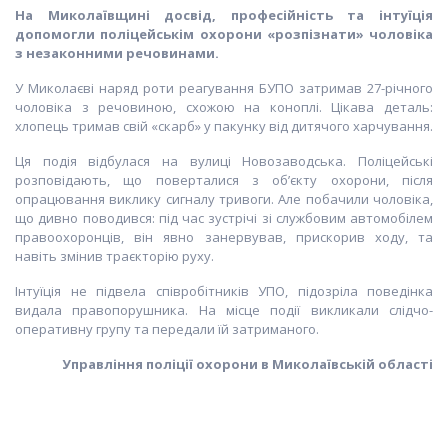
На Миколаївщині досвід, професійність та інтуїція
допомогли поліцейськім охорони «розпізнати» чоловіка
з незаконними речовинами.
У Миколаєві наряд роти реагування БУПО затримав 27-річного
чоловіка з речовиною, схожою на коноплі. Цікава деталь:
хлопець тримав свій «скарб» у пакунку від дитячого харчування.
Ця подія відбулася на вулиці Новозаводська. Поліцейські
розповідають, що поверталися з об’єкту охорони, після
опрацювання виклику сигналу тривоги. Але побачили чоловіка,
що дивно поводився: під час зустрічі зі службовим автомобілем
правоохоронців, він явно занервував, прискорив ходу, та
навіть змінив траєкторію руху.
Інтуїція не підвела співробітників УПО, підозріла поведінка
видала правопорушника. На місце події викликали слідчо-
оперативну групу та передали їй затриманого.
Управління поліції охорони в Миколаївській області