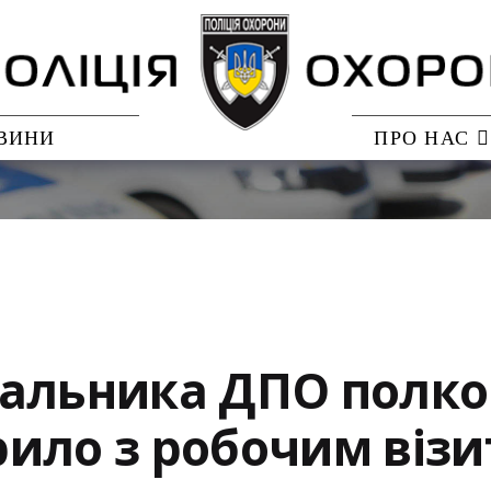
ВИНИ
ПРО НАС
альника ДПО полков
ило з робочим візи