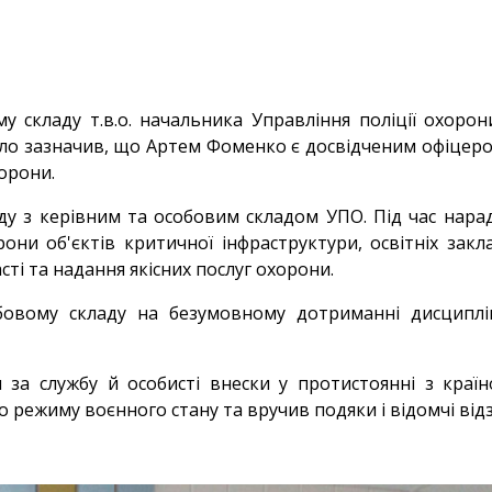
 складу т.в.о. начальника Управління поліції охорони
ло зазначив, що Артем Фоменко є досвідченим офіцеро
хорони.
у з керівним та особовим складом УПО. Під час нарад
они об'єктів критичної інфраструктури, освітніх закл
ті та надання якісних послуг охорони.
овому складу на безумовному дотриманні дисциплін
 за службу й особисті внески у протистоянні з краї
о режиму воєнного стану та вручив подяки і відомчі від