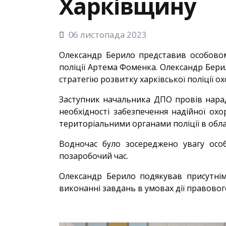
Харківщину
06 листопада 2023
Олександр Берило представив особовому
поліції Артема Фоменка. Олександр Бери
стратегію розвитку харківської поліції о
Заступник начальника ДПО провів нарад
необхідності забезпечення надійної охор
територіальними органами поліції в облас
Водночас було зосереджено увагу особ
позаробочий час.
Олександр Берило подякував присутнім
виконанні завдань в умовах дії правовог