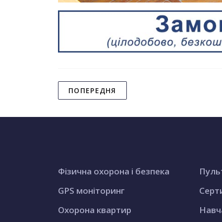
ПОПЕРЕДНЯ
Фізична охорона і безпека
Пуль
GPS моніторинг
Серт
Охорона квартир
Навч