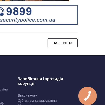
НАСТУПНА
Запобігання і протидія
корупції
країна
Викривачам
Суб'єктам декларування
899