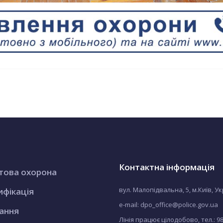
Контактна інформація
това охорона
вул. Малопідвальна, 5, м.Київ, У
ифікація
e-mail: dpo_office@police.gov.ua
ання
Лінія працює цілодобово, тел.:
9