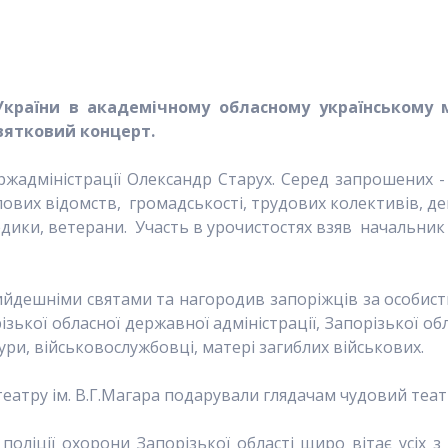
 України в академічному обласному українському м
вятковий концерт.
ержадміністрації Олександр Старух. Серед запрошених 
ових відомств, громадськості, трудових колективів, деп
едики, ветерани. Участь в урочистостях взяв начальник 
ийдешніми святами та нагородив запоріжців за особист
ької обласної державної адміністрації, Запорізької об
и, військовослужбовці, матері загиблих військових.
театру ім. В.Г.Магара подарували глядачам чудовий теа
поліції охорони Запорізької області щиро вітає усіх