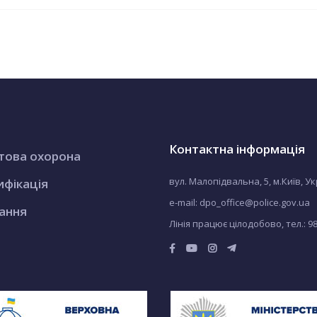
Контактна інформація
това охорона
вул. Малопідвальна, 5, м.Київ, У
ифікація
e-mail: dpo_office@police.gov.ua
ання
Лінія працює цілодобово, тел.:
9