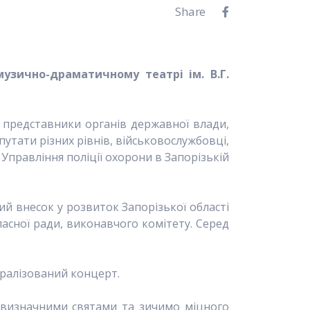
Share
узично-драматичному театрі ім. В.Г.
- представники органів державної влади,
утати різних рівнів, військовослужбовці,
Управління поліції охорони в Запорізькій
ий внесок у розвиток Запорізької області
ласної ради, виконавчого комітету. Серед
тралізований концерт.
 з визначними святами та зичимо міцного