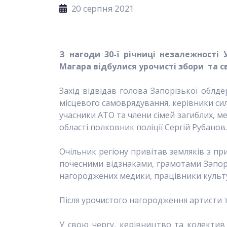
20 серпня 2021
З нагоди 30-ї річниці незалежності
Магара відбулися урочисті збори та с
Захід відвідав голова Запорізької облд
місцевого самоврядування, керівники сил
учасники АТО та члени сімей загиблих, м
області полковник поліції Сергій Рубанов.
Очільник регіону привітав земляків з пр
почесними відзнаками, грамотами Запоріз
нагороджених медики, працівники культур
Після урочистого нагородження артисти 
У свою чергу, керівництво та колектив 