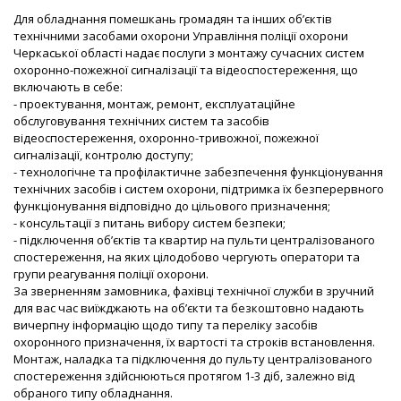
Для обладнання помешкань громадян та інших об’єктів
технічними засобами охорони Управління поліції охорони
Черкаської області надає послуги з монтажу сучасних систем
охоронно-пожежної сигналізації та відеоспостереження, що
включають в себе:
- проектування, монтаж, ремонт, експлуатаційне
обслуговування технічних систем та засобів
відеоспостереження, охоронно-тривожної, пожежної
сигналізації, контролю доступу;
- технологічне та профілактичне забезпечення функціонування
технічних засобів і систем охорони, підтримка їх безперервного
функціонування відповідно до цільового призначення;
- консультації з питань вибору систем безпеки;
- підключення об’єктів та квартир на пульти централізованого
спостереження, на яких цілодобово чергують оператори та
групи реагування поліції охорони.
За зверненням замовника, фахівці технічної служби в зручний
для вас час виїжджають на об’єкти та безкоштовно надають
вичерпну інформацію щодо типу та переліку засобів
охоронного призначення, їх вартості та строків встановлення.
Монтаж, наладка та підключення до пульту централізованого
спостереження здійснюються протягом 1-3 діб, залежно від
обраного типу обладнання.