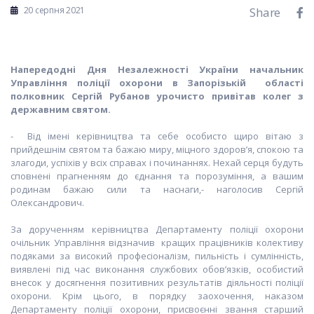
20 серпня 2021
Share
Напередодні Дня Незалежності України начальник
Управління поліції охорони в Запорізькій області
полковник Сергій Рубанов урочисто привітав колег з
державним святом.
- Від імені керівництва та себе особисто щиро вітаю з
прийдешнім святом та бажаю миру, міцного здоров’я, спокою та
злагоди, успіхів у всіх справах і починаннях. Нехай серця будуть
сповнені прагненням до єднання та порозуміння, а вашим
родинам бажаю сили та наснаги,- наголосив Сергій
Олександрович.
За дорученням керівництва Департаменту поліції охорони
очільник Управління відзначив кращих працівників колективу
подяками за високий професіоналізм, пильність і сумлінність,
виявлені під час виконання службових обов’язків, особистий
внесок у досягнення позитивних результатів діяльності поліції
охорони. Крім цього, в порядку заохочення, наказом
Департаменту поліції охорони, присвоєнні звання старший