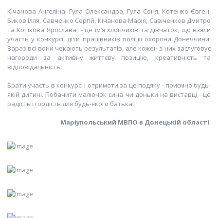
Кічанова Ангеліна, Гула Олександра, Гула Соня, Котенко Євген,
Биков Ілля, Савченко Сергій, Кічанова Марія, Савіченков Дмитро
та Котікова Ярослава - це ім’я хлопчиків та дівчаток, що взяли
участь у конкурсі, діти працівників поліції охорони Донеччини.
Зараз всі вони чекають результатів, але кожен з них заслуговує
нагороди за активну життєву позицію, креативність та
відповідальність.
Брати участь в конкурсі і отримати за це подяку - приємно будь-
якій дитині. Побачити малюнок сина чи доньки на виставці - це
радість і гордість для будь-якого батька!
Маріупольський МВПО в Донецькій області