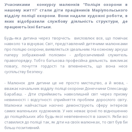
Учасниками конкурсу малюнків “Поліція охорони в
нашому житті” стали діти працівників Маріупольського
відділу поліції охорони. Вони надали художні роботи, в
яких відобразили службову діяльність структури, де
працюють їхні батьки.
Будь-яка дитина через творчість висловлює все, що помічає
навколо та відчуває. Світ, представлений дитячими малюнками
про поліцію охорони, виявляється ідеальним. На кожному аркуші
паперу зображений полісмен - доброзичливий служитель
правопорядку. Тобто батькова професійна діяльність викликає
повагу, почуття гордості та впевненість, що вона несе
суспільству безпеку.
- Малюнок для дитини це не просто мистецтво, а й мова, -
вважає начальник відділу поліції охорони Донеччини Олександр
Барабаш. - Діти сприймають навколишній світ через призму
невинності і відсутності сприйняття проблем дорослого світу.
Малюнки найчастіше наочно демонструють сферу інтересів
самих маленьких художників. У них немає іронії по відношенню
до поліцейських або будь-якої невпевненості в захисті. Якби всі
ставилися до поліції так, як діти на своїх малюнках, то світ був би
більш позитивний.