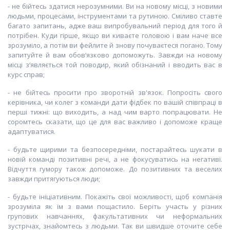
- не бійтесь здатися нерозумними. Ви на новому місці, з новими
людьми, процесами, інструментами та рутиною. Сміливо ставте
багато запитань, адже ваш випробувальний період для того й
потрібен. Куди гірше, якщо ви киваєте головою і вам наче все
зрозуміло, а потім ви фейлите й знову почуваєтеся погано. Тому
запитуйте й вам обов‘язково допоможуть. Завжди на новому
місці з‘являється той поводир, який обізнаний і вводить вас в
курс справ;⠀
- не бійтесь просити про зворотній зв'язок. Попросіть свого
керівника, чи колег з команди дати фідбек по вашій співпраці в
перші тижні: що виходить, а над чим варто попрацювати. Не
соромтесь сказати, що це для вас важливо і допоможе краще
адаптуватися.
- будьте щирими та безпосередніми, постарайтесь шукати в
новій команді позитивні речі, а не фокусуватись на негативі.
Відчуття гумору також допоможе. До позитивних та веселих
завжди притягуються люди;
- будьте ініціативним. Покажіть свої можливості, щоб компанія
зрозуміла як їм з вами пощастило. Беріть участь у різних
групових навчаннях, факультативних чи неформальних
зустрічах, знайомтесь з людьми. Так ви швидше оточите себе