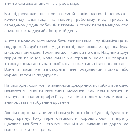
тими з ким вже знайомі та стрес спаде.
Ми підрахували, що при взаємній зацікавленості новачка і
колективу, адаптація на новому робочому місці триває в
середньому один робочий тиждень. А страх перед невідомістю
зникає вже на другий або третій день.
Життя в новому місті може бути теж цікавим. Сприймайте це як
подорож. Згадуйте себе у дитинстві, коли кожна мандрівка була
цікавою пригодою. Трохи легше, якщо ви не одні. Надійний друг
поруч як панацея, коли сумно чи страшно. Домашні тварини
також допомагають заспокоїтись і пожалітись після важкого дня.
Вони з вами не заговорять, але розуміючий погляд або
мурчання точно подарують.
На сьогодні, коли життя змінилось докорінно, потрібно все одно
намагатись знайти позитивні моменти. Хай вам щастить в
опануванні нової професії, «у злитті» з новим колективом та
знайомстві з майбутніми друзями.
Зовсім скоро настане мир і нам усім потрібно буде відбудувати
нашу країну. Тому гарні спеціалісти, хороші люди та віра у
щасливе майбутнє - стануть рушійними силами на дорозі до
нашого спільного щастя.