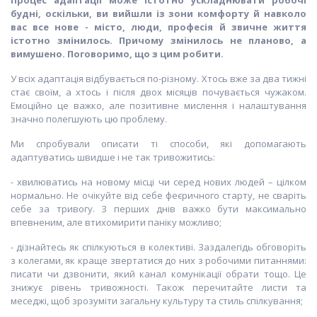
Процес адаптації може істотно ускладнювати робочі
будні, оскільки, ви вийшли із зони комфорту й навколо
вас все нове - місто, люди, професія й звичне життя
істотно змінилось. Причому змінилось не планово, а
вимушено. Поговоримо, що з цим робити.
У всіх адаптація відбувається по-різному. Хтось вже за два тижні
стає своїм, а хтось і після двох місяців почувається чужаком.
Емоційно це важко, але позитивне мислення і налаштування
значно полегшують цю проблему.
Ми спробували описати ті способи, які допомагають
адаптуватись швидше і не так тривожитись:
- хвилюватись на новому місці чи серед нових людей – цілком
нормально. Не очікуйте від себе феєричного старту, не сваріть
себе за тривогу. З перших днів важко бути максимально
впевненим, але втихомирити паніку можливо;
- дізнайтесь як спілкуються в колективі. Заздалегідь обговоріть
з колегами, як краще звертатися до них з робочими питаннями:
писати чи дзвонити, який канал комунікації обрати тощо. Це
знижує рівень тривожності. Також перечитайте листи та
меседжі, щоб зрозуміти загальну культуру та стиль спілкування;