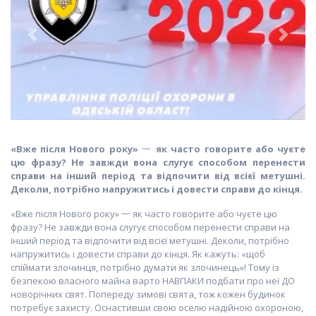
Previous
Next
«Вже після Нового року»
一
як часто говорите або чуєте
цю фразу? Не завжди вона слугує способом перенести
справи на інший період та відпочити від всієї метушні.
Деколи, потрібно напружитись і довести справи до кінця.
«Вже після Нового року» 一 як часто говорите або чуєте цю
фразу? Не завжди вона слугує способом перенести справи на
інший період та відпочити від всієї метушні. Деколи, потрібно
напружитись і довести справи до кінця. Як кажуть: «щоб
спіймати злочинця, потрібно думати як злочинець»! Тому із
безпекою власного майна варто НАВПАКИ подбати про неї ДО
новорічних свят. Попереду зимові свята, тож кожен будинок
потребує захисту. Оснастивши свою оселю надійною охороною,