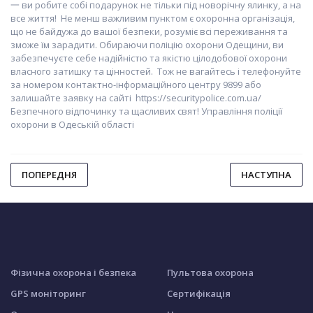
一 ви робите собі подарунок не тільки під новорічну ялинку, а на
все життя! Не менш важливим пунктом є охоронна організація,
що не байдужа до вашої безпеки, розуміє всі переживання та
зможе їм зарадити. Обираючи поліцію охорони Одещини, ви
забезпечуєте себе надійністю та якістю цілодобової охорони
власного затишку та цінностей. Тож не вагайтесь і телефонуйте
за номером контактно-інформаційного центру 9899 або
залишайте заявку на сайті https://securitypolice.com.ua/
Безпечного відпочинку та щасливих свят! Управління поліції
охорони в Одеській області
ПОПЕРЕДНЯ
НАСТУПНА
Фізична охорона і безпека
Пультова охорона
GPS моніторинг
Сертифікація