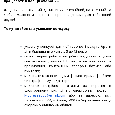
працювати в поліції охорони».
Якщо ти – креативний, допитливий, енергійний, натхненний та
любиш малювати, тоді наша пропозиція саме для тебе юний
друже!
Тому, знайомся з умовами конкурсу:
участь у конкурсі дитячої творчості можуть брати
діти Львівщини віком від 5 до 12 років;
свою творчу роботу потрібно надіслати з усіма
контактними даними: ПІБ, вік, місце навчання та
проживання, контактний телефон батьків або
вчителів;
малювати можна олівцями, фломастерами, фарбами
чи в графічному редакторі;
малюнок потрібно надіслати до
вересня в
електронному вигляді на електронну пошту –
lvivpressaupo@gmail.com
або за адресою: вул.
Липинського, 44, м. Львів, 79019 – Управління поліції
охорони у Львівській області.