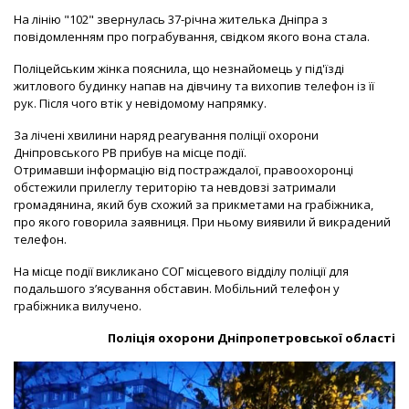
На лінію "102" звернулась 37-річна жителька Дніпра з
повідомленням про пограбування, свідком якого вона стала.
Поліцейським жінка пояснила, що незнайомець у під'їзді
житлового будинку напав на дівчину та вихопив телефон із її
рук. Після чого втік у невідомому напрямку.
За лічені хвилини наряд реагування поліції охорони
Дніпровського РВ прибув на місце події.
Отримавши інформацію від постраждалої, правоохоронці
обстежили прилеглу територію та невдовзі затримали
громадянина, який був схожий за прикметами на грабіжника,
про якого говорила заявниця. При ньому виявили й викрадений
телефон.
На місце події викликано СОГ місцевого відділу поліції для
подальшого з’ясування обставин. Мобільний телефон у
грабіжника вилучено.
Поліція охорони Дніпропетровської області