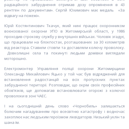
радіаційного забруднення отримав дозу опромінення в 43
рентген по документам». Сергій Юхимович має медаль «За
відвагу на пожежі».
Юрій Костянтинович Ткачук, який нині працює охоронником
воєнізованої охорони УПО в Житомирській області, у 1986
проходив строкову службу у внутрішніх військах. Чоловік згадує,
що працювали на блокпостах, розташованих за 30 кілометрів
від реактора. Ставили стовпи та доставляли колючу проволоку.
Довколишні села та покинуті людьми домівки виглядали
моторошно.
Електромонтер Управління поліції охорони Житомирщини
Олександр Михайлович Яцько у той час був відряджений для
встановлення радіостанцій на всіх пропускних пунктах
забрудненої території. Розповідає, що окрім своїх професійних
обов’язків, ще допомагав встановлювати огорожі з колючої
проволоки в зоні ЧАЕС.
І на сьогоднішній день слово «Чорнобиль» залишається
болючим нагадуванням про всесвітню катастрофу і водночас
захоплює нас людським героїзмом ліквідаторів. Низький уклін та
шана їм.