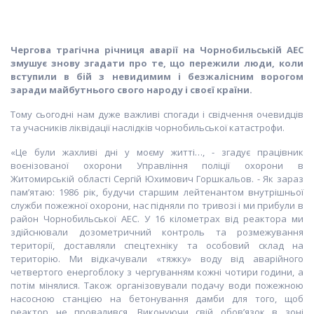
Чергова трагічна річниця аварії на Чорнобильській АЕС
змушує знову згадати про те, що пережили люди, коли
вступили в бій з невидимим і безжалісним ворогом
заради майбутнього свого народу і своєї країни.
Тому сьогодні нам дуже важливі спогади і свідчення очевидців
та учасників ліквідації наслідків чорнобильської катастрофи.
«Це були жахливі дні у моєму житті…, - згадує працівник
воєнізованої охорони Управління поліції охорони в
Житомирській області Сергій Юхимович Горшкальов. - Як зараз
пам’ятаю: 1986 рік, будучи старшим лейтенантом внутрішньої
служби пожежної охорони, нас підняли по тривозі і ми прибули в
район Чорнобильської АЕС. У 16 кілометрах від реактора ми
здійснювали дозометричний контроль та розмежування
території, доставляли спецтехніку та особовий склад на
територію. Ми відкачували «тяжку» воду від аварійного
четвертого енергоблоку з чергуванням кожні чотири години, а
потім мінялися. Також організовували подачу води пожежною
насосною станцією на бетонування дамби для того, щоб
реактор не провалився. Виконуючи свій обов’язок в зоні