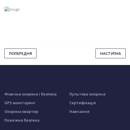
ПОПЕРЕДНЯ
НАСТУПНА
Фізична охорона і безпека
Пультова охорона
GPS моніторинг
Сертифікація
Охорона квартир
Навчання
Пожежна безпека