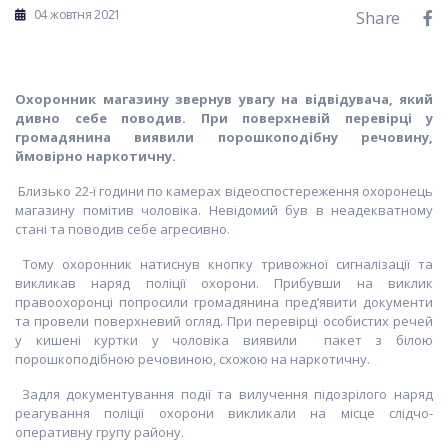
04 жовтня 2021
Share
Охоронник магазину звернув увагу на відвідувача, який
дивно себе поводив. При поверхневій перевірці у
громадянина виявили порошкоподібну речовину,
ймовірно наркотичну.
Близько 22-ї години по камерах відеоспостереження охоронець
магазину помітив чоловіка. Невідомий був в неадекватному
стані та поводив себе агресивно.
Тому охоронник натиснув кнопку тривожної сигналізації та
викликав наряд поліції охорони. Прибувши на виклик
правоохоронці попросили громадянина пред’явити документи
та провели поверхневий огляд. При перевірці особистих речей
у кишені куртки у чоловіка виявили пакет з білою
порошкоподібною речовиною, схожою на наркотичну.
Задля документування події та вилучення підозрілого наряд
реагування поліції охорони викликали на місце слідчо-
оперативну групу району.