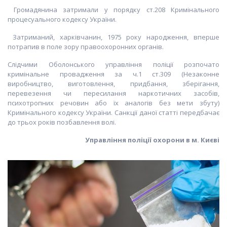
Громадянина затримали у порядку ст.208 Кримінального
процесуального кодексу України.
Затриманий, харківчанин, 1975 року народження, вперше
потрапив в поле зору правоохоронних органів.
Слідчими Оболонського управління поліції розпочато
кримінальне провадження за ч.1 ст.309 (Незаконне
виробництво, виготовлення, придбання, зберігання,
перевезення чи пересилання наркотичних засобів,
психотропних речовин або їх аналогів без мети збуту)
Кримінального кодексу України. Санкції даної статті передбачає
до трьох років позбавлення волі.
Управління поліції охорони в м. Києві