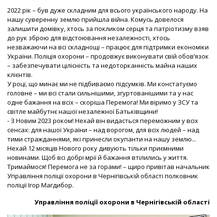
2022 рік – був дуже складним для всього українського народу. На
нашу суверенну землю прийшла війна. Комусь довелося
залишити домівку, хтось за покликом серця та патріотизму взяв
до рук зброю для відстоювання незалежності, хтось
незважаючи на всі складнощі – працює для підтримки економіки
України. Поліція охорони – продовжує виконувати свій обов’язок
– забезпечувати цілісність та недоторканність майна наших
клієнтів.
У році, що минає ми не підбиваємо підсумків. Ми констатуємо
головне – ми всі стали сильнішими, згуртованішими та у нас
одне бажання на всіх – скоріша Перемога! Ми віримо у ЗСУ та
світле майбутнє нашої незалежної Батьківщини!
- З Новим 2023 роком! Нехай він видасться переможним у всіх
сенсах: для нашої України – над ворогом, для всіх людей – над
тими стражданнями, які принесли окупанти на нашу землю...
Нехай 12 місяців Нового року дивують тільки приємними
новинами. Щоб всі добрі мрії й бажання втілились у життя.
Тримаймося! Перемога не за горами! – щиро привітав начальник
Управління поліції охорони в Чернігівській області полковник
поліції Ігор Магдибор.
Управління поліції охорони в Чернігівській області