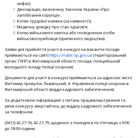
анфас);
Декларацію, визначену Законом України «Про
запобігання корупції»;
Копію трудової книжки (за наявності);
Медичну довідку про стан здоров’я;
Копію військового квитка або посвідчення особи
військовослужбовця (приписного свідоцтва).
Заяви для прийняття участі в конкурсі на вакантні посади
приймаються на сайті:
https://nabir.np.gov.ua
(територіальний
орган: ГУНП в Житомирській області; посада: поліцейський
молодшого складу поліції охорони)
Документи для участі в конкурсі приймаються за адресою: місто
Житомир провулок Львівський, 4. Управління поліції охорони в
Житомирській області (відділ кадрового забезпечення).
За додатковою інформацією з питань працевлаштування та
умов конкурсу звертайтесь до відділу кадрового забезпечення
за телефоном:
(0412) 42-27-76, 42-27-79, щоденно з понеділка по п’ятницю з 9:00
до 18:00 години.