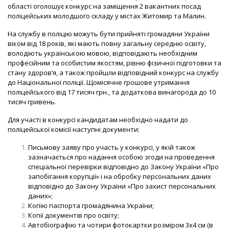
області оголошує конкурс на заміщення 2 вакантних посад
поліцейських молодшого складу у містах Житомир та Малин.
На службу в поліцію можуть бути прийняті громадяни України
віком від 18 років, які мають повну загальну середню освіту,
володіють українською мовою, відповідають необхідним
професійним та особистим якостям, рівню фізичної підготовки та
стану здоров’я, а також пройшли відповідний конкурс на службу
до Національної поліції. Щомісячне грошове утримання
поліцейського від 17 тисяч грн., та додаткова винагорода до 10
тисяч гривень.
Для участі в конкурсі кандидатам необхідно надати до
поліцейської комісії наступні документи:
Письмову заяву про участь у конкурсі, у якій також
зазначається про надання особою згоди на проведення
спеціальної перевірки відповідно до Закону України «Про
запобігання корупції» і на обробку персональних даних
відповідно до Закону України «Про захист персональних
даних»;
Копію паспорта громадянина України;
Копії документів про освіту;
Автобіографію та чотири фотокартки розміром 3х4 см (в