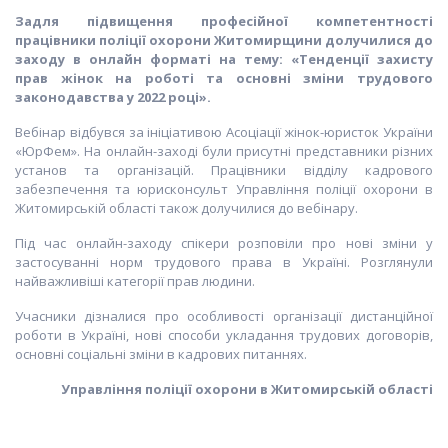
З
адля
підвищення професійної компетентності
працівники поліції охорони Житомирщини долучилися до
заходу
в
онлайн форматі на тему:
«
Тенденції захисту
прав жінок на роботі та основні зміни трудового
законодавства у 2022 році
»
.
Вебінар відбувся за ініціативою Асоціації жінок-юристок України
«ЮрФем». На онлайн-заході були присутні представники різних
установ та організацій. Працівники відділу кадрового
забезпечення та юрисконсульт Управління поліції охорони в
Житомирській області також долучилися до вебінару.
Під час онлайн-заходу спікери розповіли про нові зміни у
застосуванні норм трудового права в Україні. Розглянули
найважливіші категорії прав людини.
Учасники дізналися про особливості організації дистанційної
роботи в Україні, нові способи укладання трудових договорів,
основні соціальні зміни в кадрових питаннях.
Управління поліції охорони в Житомирській області