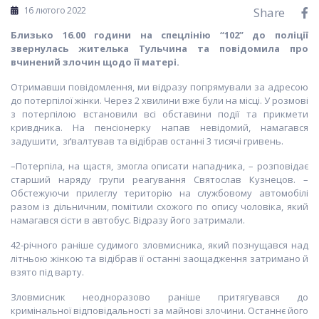
16 лютого 2022
Share
Близько 16.00 години
на
спецліні
ю
“102” до поліції
звернулась жителька Тульчина та повідомила про
вчинений злочин
щодо
її матері.
Отримавши повідомлення, ми відразу попрямували за адресою
до потерпілої жінки. Через 2 хвилини вже були на місці. У розмові
з потерпілою встановили всі обставини події та прикмети
кривдника. На пенсіонерку напав невідомий, намагався
задушити, зґвалтував та відібрав останні 3 тисячі гривень.
–Потерпіла, на щастя, змогла описати нападника, – розповідає
старший наряду групи реагування Святослав Кузнецов. –
Обстежуючи прилеглу територію на службовому автомобілі
разом із дільничним, помітили схожого по опису чоловіка, який
намагався сісти в автобус. Відразу його затримали.
42-річного раніше судимого зловмисника, який познущався над
літньою жінкою та відібрав її останні заощадження затримано й
взято під варту.
Зловмисник неодноразово раніше притягувався до
кримінальної відповідальності за майнові злочини. Останнє його