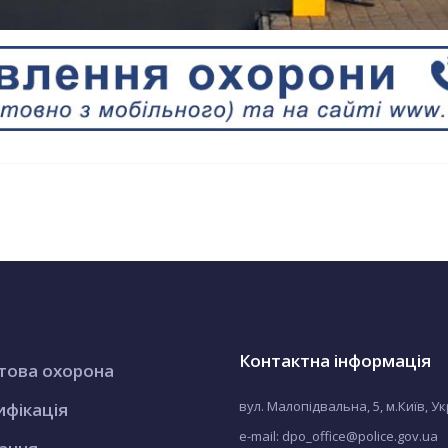
Контактна інформація
това охорона
вул. Малопідвальна, 5, м.Київ, У
ифікація
e-mail: dpo_office@police.gov.ua