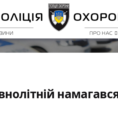
ВИНИ
ПРО НАС
овнолітній намагавс