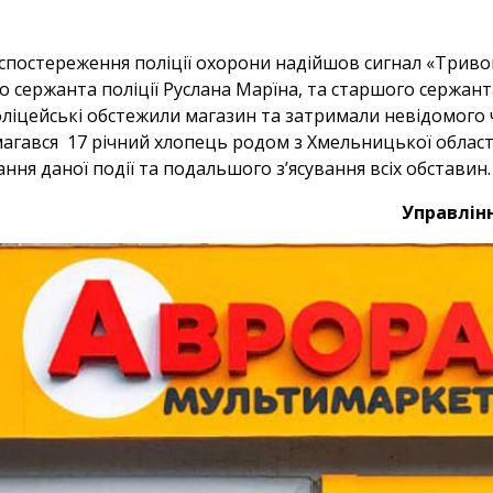
 спостереження поліції охорони надійшов сигнал «Тривог
о сержанта поліції Руслана Марїна, та старшого сержанта
ліцейські обстежили магазин та затримали невідомого ч
магався 17 річний хлопець родом з Хмельницької област
ня даної події та подальшого з’ясування всіх обставин.
Управлінн