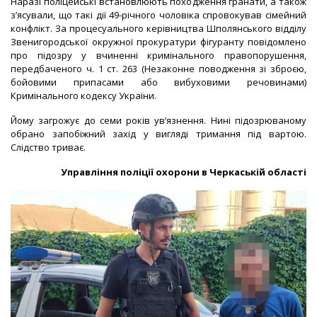
Наразі поліцейські встановлюють походження гранати, а також
з’ясували, що такі дії 49-річного чоловіка спровокував сімейний
конфлікт. За процесуального керівництва Шполянського відділу
Звенигородської окружної прокуратури фігуранту повідомлено
про підозру у вчиненні кримінального правопорушення,
передбаченого ч. 1 ст. 263 (Незаконне поводження зі зброєю,
бойовими припасами або вибуховими речовинами)
Кримінального кодексу України.
Йому загрожує до семи років ув’язнення. Нині підозрюваному
обрано запобіжний захід у вигляді тримання під вартою.
Слідство триває.
Управління поліції охорони в Черкаській області