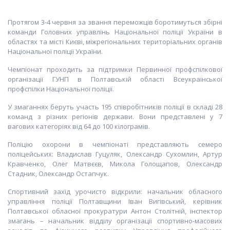
Протягом 3-4 червня за звання переможців боротимуться збірні
команди Головних управлінь Національної поліції України в
областях та місті Києві, міжрегіональних територіальних органів
Національної поліції України.
Чемпіонат проходить за підтримки Первинної профспілкової
організації ГУНП в Полтавській області Всеукраїнської
профспілки Національної поліції.
У змаганнях беруть участь 195 співробітників поліції в складі 28
команд з різних регіонів держави. Вони представлені у 7
вагових категоріях від 64 до 100 кілограмів.
Поліцію охорони в чемпіонаті представляють семеро
поліцейських: Владислав Гуцуляк, Олександр Сухомлин, Артур
Кравченко, Олег Матвєєв, Микола Голощапов, Олександр
Стадник, Олександр Остапчук.
Спортивний захід урочисто відкрили: начальник обласного
управління поліції Полтавщини Іван Вигівський, керівник
Полтавської обласної прокуратури Антон Столітній, інспектор
змагань – начальник відділу організації спортивно-масових