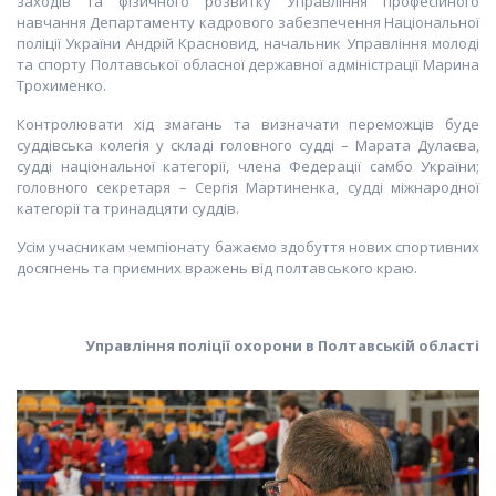
заходів та фізичного розвитку Управління професійного
навчання Департаменту кадрового забезпечення Національної
поліції України Андрій Красновид, начальник Управління молоді
та спорту Полтавської обласної державної адміністрації Марина
Трохименко.
Контролювати хід змагань та визначати переможців буде
суддівська колегія у складі головного судді – Марата Дулаєва,
судді національної категорії, члена Федерації самбо України;
головного секретаря – Сергія Мартиненка, судді міжнародної
категорії та тринадцяти суддів.
Усім учасникам чемпіонату бажаємо здобуття нових спортивних
досягнень та приємних вражень від полтавського краю.
Управл
іння поліції охорони
в Полтавській області