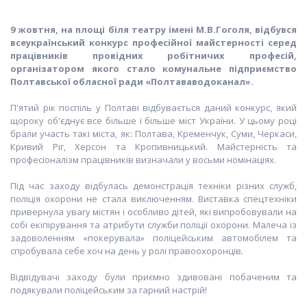
9 жовтня, на площі біля театру імені М.В.Гоголя, відбувся
всеукраїнський конкурс професійної майстерності серед
працівників провідних робітничих професій,
організатором якого стало комунальне підприємство
Полтавської обласної ради «Полтававодоканал».
П'ятий рік поспіль у Полтаві відбувається даний конкурс, який
щороку об'єднує все більше і більше міст України. У цьому році
брали участь такі міста, як: Полтава, Кременчук, Суми, Черкаси,
Кривий Ріг, Херсон та Кропивницький. Майстерність та
професіоналізм працівників визначали у восьми номінаціях.
Під час заходу відбулась демонстрація техніки різних служб,
поліція охорони не стала виключенням. Виставка спецтехніки
привернула увагу містян і особливо дітей, які випробовували на
собі екіпірування та атрибути служби поліції охорони. Малеча із
задоволенням «покерувала» поліцейським автомобілем та
спробувала себе хоч на день у ролі правоохоронців.
Відвідувачі заходу були приємно здивовані побаченим та
подякували поліцейським за гарний настрій!