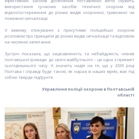
ефективних засобів досягнення поставленої мети служить
використання сучасних засобів технічної охорони від
відеоспостереження до різних видів охоронної, тривожної чи
пожежної сигналізації.
У живому спілкуванні з присутніми поліцейські охорони
розповіли про принципи дії різних видів сигналізації та відповіли
на численні запитання.
Зустріч показала, що зацікавленість та небайдужість членів
полтавської громади до свого майбутнього – це одна з прикмет
сьогоднішнього часу. А значить надія на те, що у 2030 році
Полтава і справді буде такою, як наразі в наших мріях, має під
собою тверде підґрунтя.
Управління поліції охорони в Полтавській
області