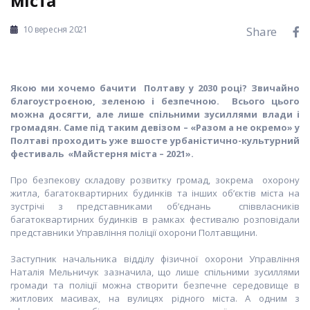
міста
10 вересня 2021
Share
Якою ми хочемо бачити Полтаву у 2030 році? Звичайно
благоустроєною, зеленою і безпечною. Всього цього
можна досягти, але лише спільними зусиллями влади і
громадян. Саме під таким девізом – «Разом а не окремо» у
Полтаві проходить уже вшосте урбаністично-культурний
фестиваль «Майстерня міста – 2021».
Про безпекову складову розвитку громад, зокрема охорону
житла, багатоквартирних будинків та інших об’єктів міста на
зустрічі з представниками об’єднань співвласників
багатоквартирних будинків в рамках фестивалю розповідали
представники Управління поліції охорони Полтавщини.
Заступник начальника відділу фізичної охорони Управління
Наталія Мельничук зазначила, що лише спільними зусиллями
громади та поліції можна створити безпечне середовище в
житлових масивах, на вулицях рідного міста. А одним з