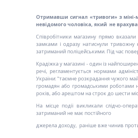
Отримавши сигнал «тривоги» з міні-м
невідомого чоловіка, який не врахував
Співробітники магазину прямо вказали
замками і одразу натиснули тривожну к
затриманий поліцейськими. Під час поверх
Крадіжка у магазині - один із найпошире
речі, регламентується нормами адміні
України: "таємне розкрадання чужого май
громадян або громадськими роботами на
років, або арештом на строк до шести міс
На місце події викликали слідчо-опера
затриманий не має постійного
джерела доходу, раніше вже чинив проти