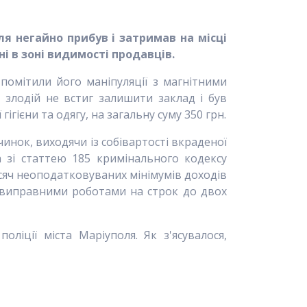
я негайно прибув і затримав на місці
і в зоні видимості продавців.
омітили його маніпуляції з магнітними
 злодій не встиг залишити заклад і був
гієни та одягу, на загальну суму 350 грн.
инок, виходячи із собівартості вкраденої
 зі статтею 185 кримінального кодексу
исяч неоподатковуваних мінімумів доходів
о виправними роботами на строк до двох
оліції міста Маріуполя.
Як з'ясувалося,