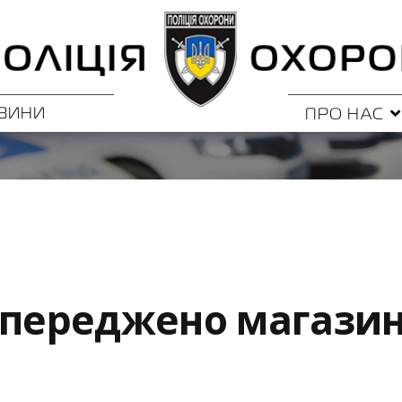
ВИНИ
ПРО НАС
опереджено магази