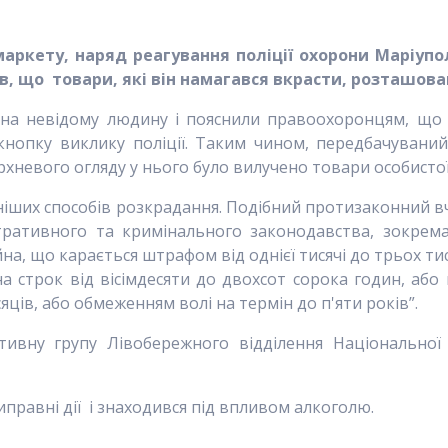
аркету, наряд реагування поліції охорони Маріупол
, що товари, які він намагався вкрасти, розташован
 на невідому людину і пояснили правоохоронцям, що п
нопку виклику поліції. Таким чином, передбачуваний
невого огляду у нього було вилучено товари особистої гі
ніших способів розкрадання. Подібний протизаконний вч
стративного та кримінального законодавства, зокрема
на, що карається штрафом від однієї тисячі до трьох т
 строк від вісімдесяти до двохсот сорока годин, аб
яців, або обмеженням волі на термін до п'яти років”.
тивну групу Лівобережного відділення Національної п
правні дії і знаходився під впливом алкоголю.