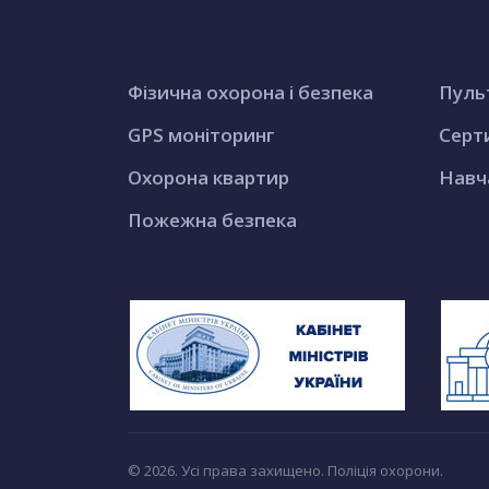
Фізична охорона і безпека
Пуль
GPS моніторинг
Серт
Охорона квартир
Навч
Пожежна безпека
© 2026. Усі права захищено. Поліція охорони.