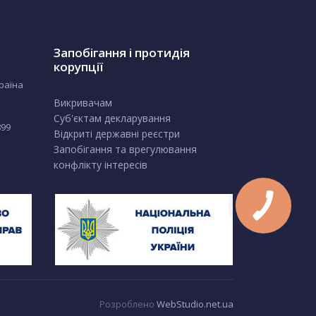
Запобігання і протидія
корупції
країна
Викривачам
Суб'єктам декларування
899
Відкриті державні реєстри
Запобігання та врегулювання
конфлікту інтересів
Розроблено
WebStudio.net.ua