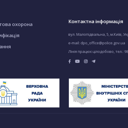
Контактна інформація
това охорона
вул. Малопідвальна, 5, м.Київ, У
ифікація
e-mail: dpo_office@police.gov.ua
ання
Лінія працює цілодобово, тел.:
9