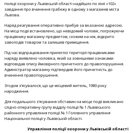
поліції охорони у Львівській області надійшло по лінії «102»
завдання про вчинення грабежу в одному з магазинів міста
Львова.
Наряд реагування оперативно прибув за вказаною адресою.
На місці події встановлено, що невідомий чоловік, погрожуючи
працівнику магазину предметом, схожим на ніж, відкрито
заволодів товаром та залишив приміщення.
Під час відпрацювання прилеглої території працівниками
наряду виявлено чоловіка, який за зовнішніми ознаками
відповідав опису ймовірного причетного до правопорушення.
Адміністратор магазину підтвердив його причетність до
вчинення правопорушення.
Згодом з’ясувалося, що це місцевий житель, 1980 року
народження.
Для подальшого з’ясування обставин на місце події викликано
слідчо-оперативну групу відділу поліції № 1 Львівського
районного управління поліції № 1 Головного управління
Національної поліції у Львівській області.
Управління поліції охорони у Львівській області