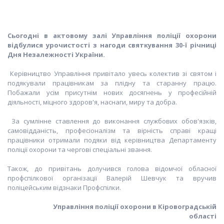
Сьогодні в актовому залі Управління поліції охорони
відбулися урочистості з нагоди святкування 30-ї річниці
Дня Незалежності України.
Керівництво Управління привітало увесь колектив зі святом і
подякували працівникам за плідну та старанну працю.
Побажали усім присутнім нових досягнень у професійній
діяльності, міцного здоров'я, наснаги, миру та добра.
За сумлінне ставлення до виконання службових обов'язків,
самовідданість, професіоналізм та вірність справі кращі
працівники отримали подяки від керівництва Департаменту
поліції охорони та чергові спеціальні звання.
Також, до привітань долучився голова відомчої обласної
профспілкової організації Валерій Шевчук та вручив
поліцейським відзнаки Профспілки.
Управління поліції охорони в Кіровоградській
області