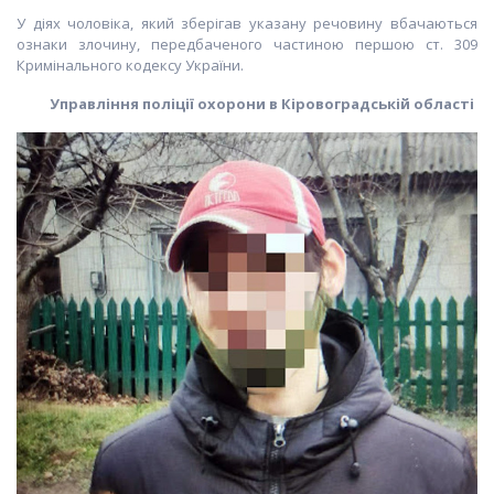
У діях чоловіка, який зберігав указану речовину вбачаються
ознаки злочину, передбаченого частиною першою ст. 309
Кримінального кодексу України.
Управління поліції охорони в Кіровоградській області