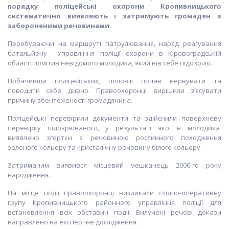
порядку поліцейські охорони Кропивницького
систематично виявляють і затримують громадян з
забороненими речовинами.
Перебуваючи на маршруті патрулювання, наряд реагування
батальйону Управління поліції охорони в Кіровоградській
області помітив невідомого молодика, який вів себе підозріло.
Побачивши поліцейських, чоловік почав нервувати та
поводити себе дивно. Правоохоронці вирішили з’ясувати
причину збентеженості громадянина.
Поліцейські перевірили документи та здійснили поверхневу
перевірку підозрюваного, у результаті якої в молодика
виявлено згортки з речовиною рослинного походження
зеленого кольору та кристалічну речовину білого кольору.
Затриманим виявився місцевий мешканець 2000-го року
народження.
На місце події правоохоронці викликали слідчо-оперативну
групу Кропивницького районного управління поліції для
встановлення всіх обставин події. Вилучені речові докази
направлено на експертне дослідження.