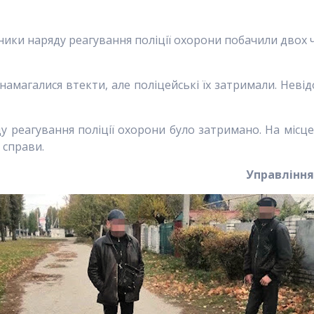
ники наряду реагування поліції охорони побачили двох ч
магалися втекти, але поліцейські їх затримали. Неві
ду реагування поліції охорони було затримано. На місц
 справи.
Управління