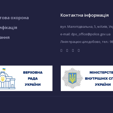
Контактна інформація
това охорона
вул. Малопідвальна, 5, м.Київ, У
ифікація
e-mail: dpo_office@police.gov.ua
ання
Лінія працює цілодобово, тел.:
9