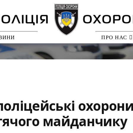
ВИНИ
ПРО НАС
поліцейські охорон
тячого майданчику