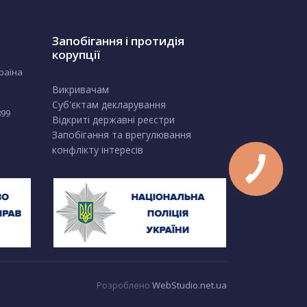
Запобігання і протидія
корупції
країна
Викривачам
Суб'єктам декларування
899
Відкриті державні реєстри
Запобігання та врегулювання
конфлікту інтересів
Розроблено
WebStudio.net.ua