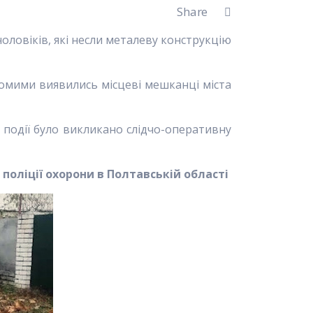
Share
оловіків, які несли металеву конструкцію
домими виявились місцеві мешканці міста
е події було викликано слідчо-оперативну
 поліції охорони в Полтавській області