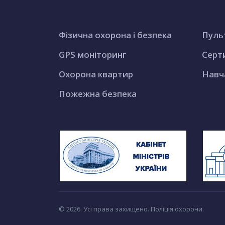
Фізична охорона і безпека
Пуль
GPS моніторинг
Серт
Охорона квартир
Навч
Пожежна безпека
© 2026. Усі права захищено. Поліція охорони.