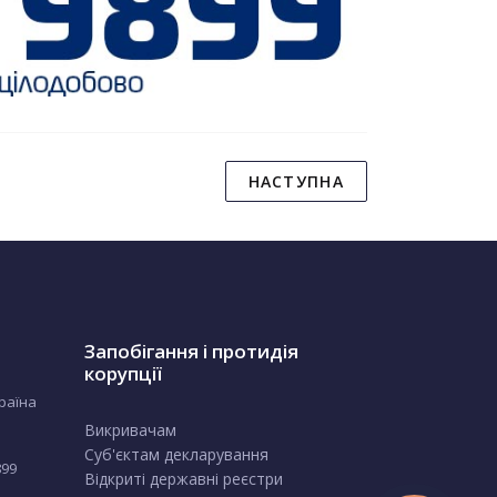
НАСТУПНА
Запобігання і протидія
корупції
країна
Викривачам
Суб'єктам декларування
899
Відкриті державні реєстри