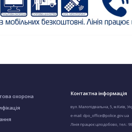
Контактна інформація
това охорона
вул. Малопідвальна, 5, м.Київ, У
ифікація
e-mail: dpo_office@police.gov.ua
ання
Лінія працює цілодобово, тел.:
9