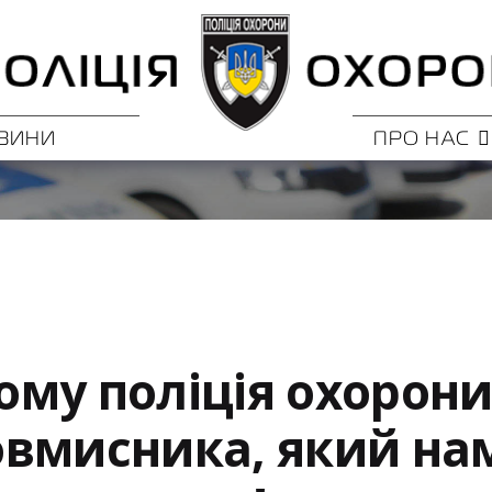
ВИНИ
ПРО НАС
му поліція охорон
вмисника, який на