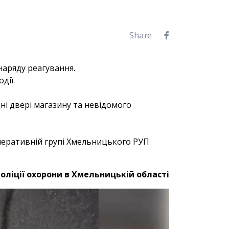
Share
аряду реагування.
дії.
ні двері магазину та невідомого
перативній групі Хмельницького РУП
оліції охорони в Хмельницькій області