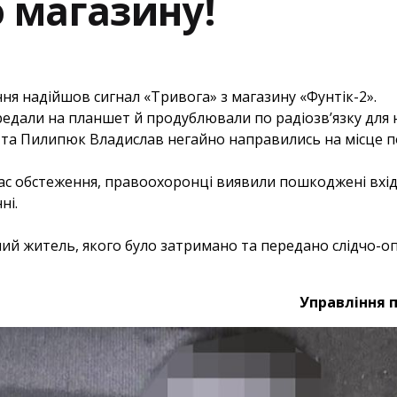
 магазину!
ння надійшов сигнал «Тривога» з магазину «Фунтік-2».
дали на планшет й продублювали по радіозв’язку для н
 та Пилипюк Владислав негайно направились на місце по
ас обстеження, правоохоронці виявили пошкоджені вхід
ні.
ий житель, якого було затримано та передано слідчо-о
Управління п