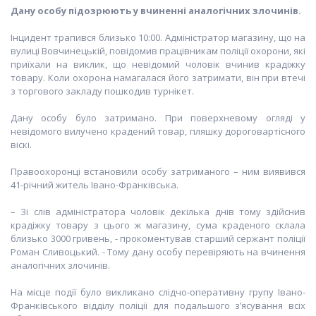
Дану особу підозрюють
у вчиненні аналогічних злочинів.
Інцидент трапився близько 10:00. Адміністратор магазину, що на
вулиці Вовчинецькій, повідомив працівникам поліції охорони, які
приїхали на виклик, що невідомий чоловік вчинив крадіжку
товару. Коли охорона намагалася його затримати, він при втечі
з торгового закладу пошкодив турнікет.
Дану особу було затримано. При поверхневому огляді у
невідомого вилучено крадений товар, пляшку дороговартісного
віскі.
Правоохоронці встановили особу затриманого – ним виявився
41-річний житель Івано-Франківська.
– Зі слів адміністратора чоловік декілька днів тому здійснив
крадіжку товару з цього ж магазину, сума краденого склала
близько 3000 гривень, - прокоментував старший сержант поліції
Роман Сливоцький. - Тому дану особу перевіряють на вчинення
аналогічних злочинів.
На місце події було викликано слідчо-оперативну групу Івано-
Франківського відділу поліції для подальшого з’ясування всіх