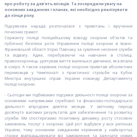
про роботу за дев’ять місяців. Та зосередили увагу на
основних завданнях і планах, які необхідно реалізувати
до кінця року.
Підсумкова нарада розпочалася з привітань і вручення
почесних грамот.
Сержанту поліції поліцейському взводу охорони об'єктів та
публічної безпеки роти Управління поліції охорони в Івано-
Франківській області Ігорю Павчаку за сумлінне несення служби
та відвагу. Адже, перебуваючи на навчанні в столиці,
правоохоронець урятував життя маленької дівчинки, яка впала
в озеро. А також керівник поліції охорони привітав абсолютних
переможців у Чемпіонаті з практичної стрільби на Кубок
Міністра внутрішніх справ України команду Департаменту
поліції охорони.
- Сьогодні ми підбиваємо підсумки діяльності поліції охорони за
основними напрямками службової та фінансово-господарської
діяльності впродовж дев’яти місяців. У звітному періоді
досягнуто вагомих результатів для забезпечення та розвитку
служби. Ми спостерігаємо позитивну динаміку росту стосовно
замовлень послуг з охорони. Цей ріст відбувся у всіх регіонах
України, тому основним завданням керівників у найкоротші
строки відпрацьовувати всі замовлення та залучати нових