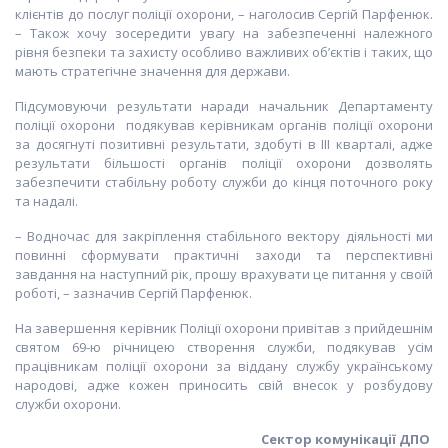
клієнтів до послуг поліції охорони, – наголосив Сергій Парфенюк.
– Також хочу зосередити увагу на забезпеченні належного
рівня безпеки та захисту особливо важливих об’єктів і таких, що
мають стратегічне значення для держави.
Підсумовуючи результати наради начальник Департаменту
поліції охорони подякував керівникам органів поліції охорони
за досягнуті позитивні результати, здобуті в ІІІ кварталі, адже
результати більшості органів поліції охорони дозволять
забезпечити стабільну роботу служби до кінця поточного року
та надалі.
– Водночас для закріплення стабільного вектору діяльності ми
повинні сформувати практичні заходи та перспективні
завдання на наступний рік, прошу врахувати це питання у своїй
роботі, – зазначив Сергій Парфенюк.
На завершення керівник Поліції охорони привітав з прийдешнім
святом 69-ю річницею створення служби, подякував усім
працівникам поліції охорони за віддану службу українському
народові, адже кожен приносить свій внесок у розбудову
служби охорони.
Сектор комунікації ДПО