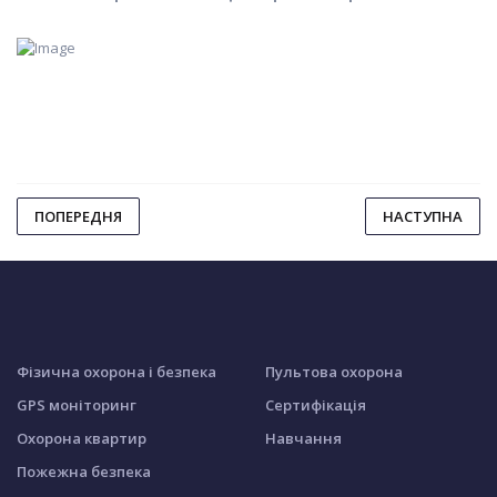
ПОПЕРЕДНЯ
НАСТУПНА
Фізична охорона і безпека
Пультова охорона
GPS моніторинг
Сертифікація
Охорона квартир
Навчання
Пожежна безпека