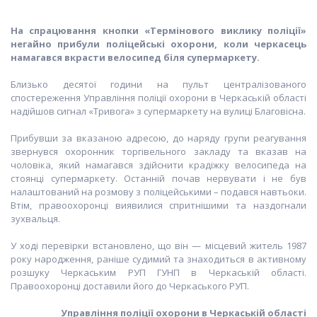
На спрацювання кнопки «Термінового виклику поліції»
негайно прибули поліцейські охорони, коли черкасець
намагався вкрасти велосипед біля супермаркету.
Близько десятої години на пульт централізованого
спостереження Управління поліції охорони в Черкаській області
надійшов сигнал «Тривога» з супермаркету на вулиці Благовісна.
Прибувши за вказаною адресою, до наряду групи реагування
звернувся охоронник торгівельного закладу та вказав на
чоловіка, який намагався здійснити крадіжку велосипеда на
стоянці супермаркету. Останній почав нервувати і не був
налаштований на розмову з поліцейськими – подався навтьоки.
Втім, правоохоронці виявилися спритнішими та наздогнали
зухвальця.
У ході перевірки встановлено, що він — місцевий житель 1987
року народження, раніше судимий та знаходиться в активному
розшуку Черкаським РУП ГУНП в Черкаській області.
Правоохоронці доставили його до Черкаського РУП.
Управління поліції охорони в Черкаській області