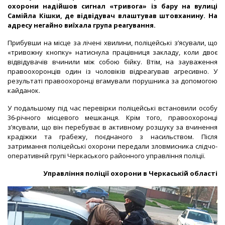
охорони надійшов сигнал «тривога» із бару на вулиці
Самійла Кішки, де відвідувач влаштував штовханину. На
адресу негайно виїхала група реагування.
Прибувши на місце за лічені хвилини, поліцейські з’ясували, що
«тривожну кнопку» натиснула працівниця закладу, коли двоє
відвідувачів вчинили між собою бійку. Втім, на зауваження
правоохоронців один із чоловіків відреагував агресивно. У
результаті правоохоронці
вгамували порушника за допомогою
кайданок.
У подальшому під час перевірки поліцейські встановили особу
36-річного місцевого мешканця. Крім того, правоохоронці
з’ясували, що він перебуває в активному розшуку за вчинення
крадіжки та грабежу, поєднаного з насильством. Після
затримання
поліцейські охорони передали зловмисника слідчо-
оперативній групі Черкаського районного управління поліції.
Управління поліції охорони в Черкаській області